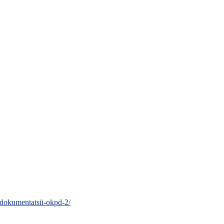
-dokumentatsii-okpd-2/