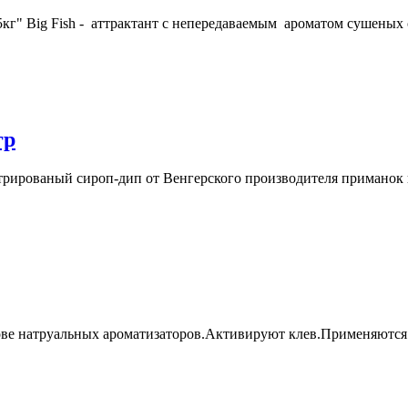
25кг" Big Fish - аттрактант с непередаваемым ароматом сушеных
гр
трированый сироп-дип от Венгерского производителя приманок 
ове натруальных ароматизаторов.Активируют клев.Применяются