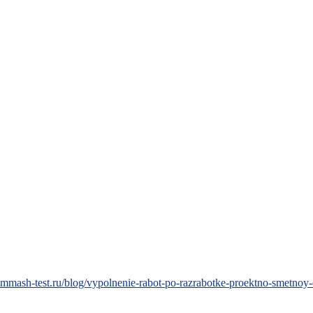
rommash-test.ru/blog/vypolnenie-rabot-po-razrabotke-proektno-smetnoy