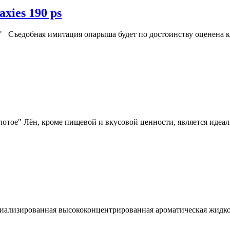
xies 190 ps
ps" Съедобная имитация опарыша будет по достоинству оценена 
молотое" Лён, кроме пищевой и вкусовой ценности, является ид
лизированная высококонцентрированная ароматическая жидкос