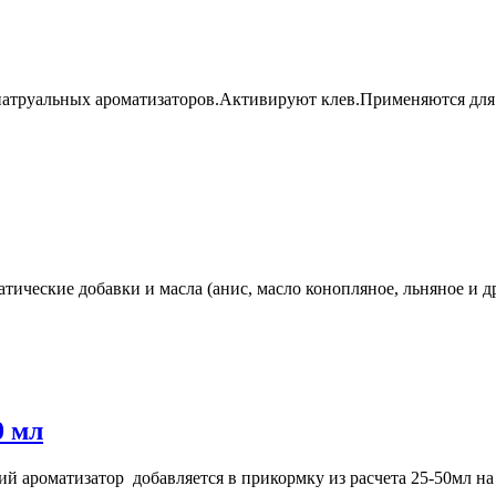
 натруальных ароматизаторов.Активируют клев.Применяются дл
тические добавки и масла (анис, масло конопляное, льняное и д
0 мл
й ароматизатор добавляется в прикормку из расчета 25-50мл на