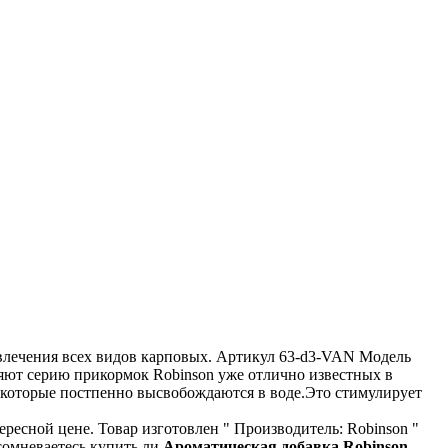
влечения всех видов карповых. Артикул 63-d3-VAN Модель
няют серию прикормок Robinson уже отлично известных в
а которые постпенно высвобождаются в воде.Это стимулирует
ресной цене. Товар изготовлен " Производитель: Robinson "
 сомневаетесь купить ли
Ароматическая добавка Robinson