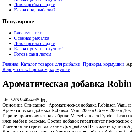
Ловля рыбы с лодки
Какая она, рыбалка?...
Популярное
Блеснуть, или…
Осенняя рыбалка
Ловля рыбы с лодки
Какая приманка лучше?
Готовь сани летом
Главная
Каталог товаров для рыбалки
Прикорм, кормушки
Ар
Вернуться к: Прикорм, кормушки
Ароматическая добавка Robin
pic_52f53840a4ed5.jpg
Описание
Описание: "Ароматическая добавка Robinson Vanil 
Ароматическая добавка Robinson Vanil 200мл Объем 200мл Доз
Европе производятся на фабрике Marsel van den Eynde в Бельг
клев рыбы в водоеме. Состав добавок гарантирует прекрасное
Именно в интернет-магазине Дом рыбака Вы можете купить Аром
Доставка и оплата товара Ароматическая добавка Robinson Van