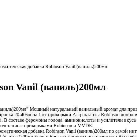
оматическая добавка Robinson Vanil (ваниль)200мл
son Vanil (ваниль)200мл
(ваниль)200мл" Мощный натуральный ванильный аромат для при
ировка 20-40мл на 1 кг прикормки Аттрактанты Robinson допол
ии. В составе феромоны голода, аминокислоты и усилители вкус
 сочетание с прикормками Robinson и MVDE.
атическая добавка Robinson Vanil (ваниль)200мл по самой инте
il (ваниль)200мл Если у Вас есть вопросы по товару или Вы ещё