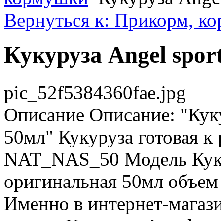
Вернуться к: Прикорм, к
Кукуруза Angel spor
pic_52f5384360fae.jpg
Описание
Описание: "Куку
50мл" Кукуруза готовая к
NAT_NAS_50 Модель Куку
оригинальная 50мл объем
Именно в интернет-магаз