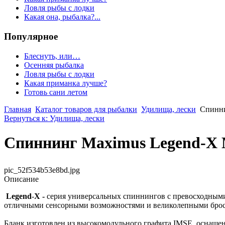
Ловля рыбы с лодки
Какая она, рыбалка?...
Популярное
Блеснуть, или…
Осенняя рыбалка
Ловля рыбы с лодки
Какая приманка лучше?
Готовь сани летом
Главная
Каталог товаров для рыбалки
Удилища, лески
Спинни
Вернуться к: Удилища, лески
Спиннинг Maximus Legend-X 
pic_52f534b53e8bd.jpg
Описание
Legend
-
X -
серия универсальных спиннингов с превосходными
отличными сенсорными возможностями и великолепными бро
Бланк изготовлен из высокомодульного графита IMSE, оснащен