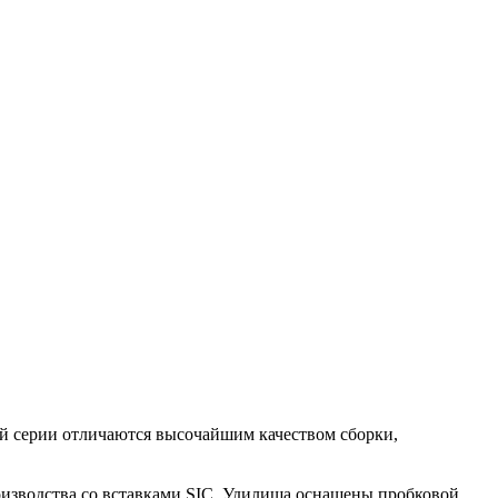
й серии отличаются высочайшим качеством сборки,
оизводства со вставками SIC. Удилища оснащены пробковой