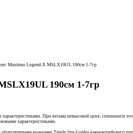
нг Maximus Legend-X MSLX19UL 190см 1-7гр
MSLX19UL 190см 1-7гр
 характеристиками. При весьма невысокой цене, спиннинги это
сковыми характеристиками.
 облегченными кольцами Tangle free Guides южнокорейского пр