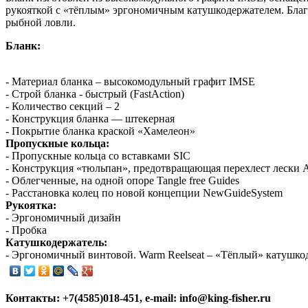
рукояткой с «тёплым» эргономичным катушкодержателем. Благо
рыбной ловли.
Бланк:
- Материал бланка – высокомодульный графит IMSE
- Строй бланка - быстрый (FastAction)
- Количество секций – 2
- Конструкция бланка — штекерная
- Покрытие бланка краской «Хамелеон»
Пропускные кольца:
- Пропускные кольца со вставками SIC
- Конструкция «тюльпан», предотвращающая перехлест лески An
- Облегченные, на одной опоре Tangle free Guides
- Расстановка колец по новой концепции NewGuideSystem
Рукоятка:
- Эргономичный дизайн
- Пробка
Катушкодержатель:
- Эргономичный винтовой. Warm Reelseat – «Тёплый» катушко
Контакты: +7(4585)018-451, e-mail: info@king-fisher.ru