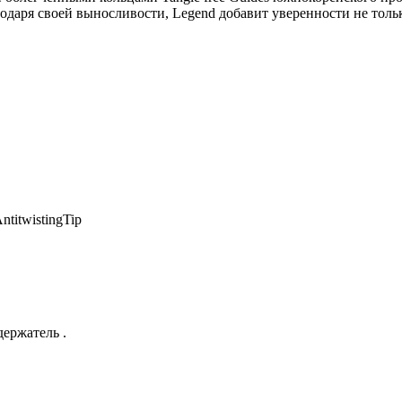
даря своей выносливости, Legend добавит уверенности не толь
titwistingTip
держатель .